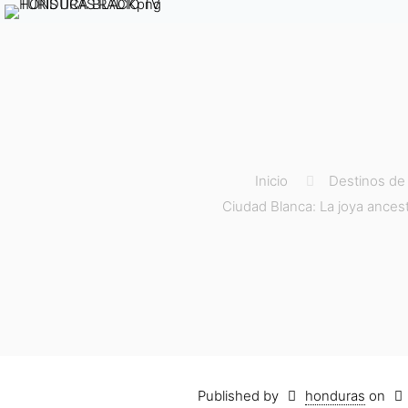
Inicio
Destinos de 
Ciudad Blanca: La joya ancest
Published by
honduras
on