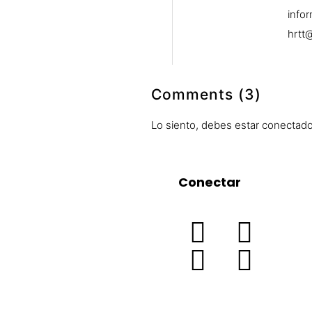
info
hrtt
Comments (3)
Lo siento, debes estar
conectad
Conectar