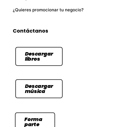
¿Quieres promocionar tu negocio?
Contáctanos
Descargar
libros
Descargar
música
Forma
parte