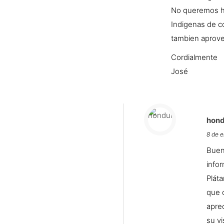
No queremos hac
Indigenas de c
tambien aprove
Cordialmente
José
hond
8 de e
Buen
infor
Plát
que 
apre
su vi