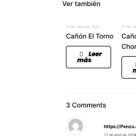
Ver también
15 de mayo de 2026
14 de m
Cañón El Torno
Cañó
Chor
Leer
más
3 Comments
https://Penz
27 de abril de 2024