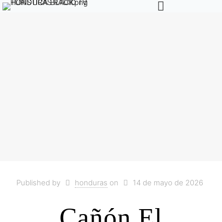
Published by
honduras
on
14 de mayo de 2026
Cañón El