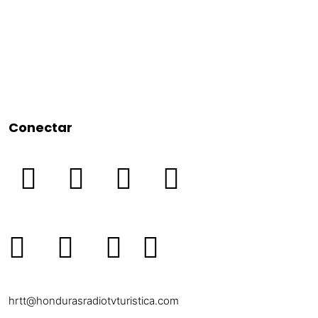
Conectar
hrtt@hondurasradiotvturistica.com